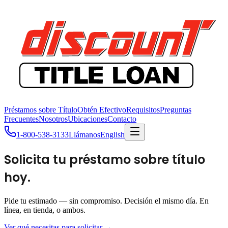
Préstamos sobre Título
Obtén Efectivo
Requisitos
Preguntas
Frecuentes
Nosotros
Ubicaciones
Contacto
1-800-538-3133
Llámanos
English
Solicita tu préstamo sobre título
hoy.
Pide tu estimado — sin compromiso. Decisión el mismo día. En
línea, en tienda, o ambos.
Ver qué necesitas para solicitar →