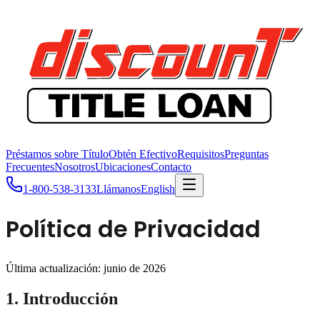
Préstamos sobre Título
Obtén Efectivo
Requisitos
Preguntas
Frecuentes
Nosotros
Ubicaciones
Contacto
1-800-538-3133
Llámanos
English
Política de Privacidad
Última actualización: junio de 2026
1. Introducción