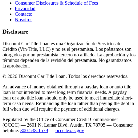
Consumer Disclosures & Schedule of Fees
Privacidad
Contacto
Nosotros
Disclosure
Discount Car Title Loan es una Organización de Servicios de
Crédito (Vin-Title, LLC) y no es el prestamista. Los préstamos son
otorgados por un prestamista tercero no afiliado. La aprobación y los
términos dependen de la revisión del prestamista. No garantizamos
la aprobación.
© 2026 Discount Car Title Loan. Todos los derechos reservados.
An advance of money obtained through a payday loan or auto title
loan is not intended to meet long-term financial needs. A payday
loan or auto title loan should only be used to meet immediate short-
term cash needs. Refinancing the loan rather than paying the debt in
full when due will require the payment of additional charges.
Regulated by the Office of Consumer Credit Commissioner
(OCCC) — 2601 N. Lamar Blvd, Austin, TX 78705 — Consumer
helpline:
800-538-1579
—
occc.texas.gov