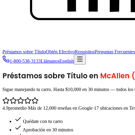
Préstamos sobre Título
Obtén Efectivo
Requisitos
Preguntas Frecuentes
1-800-538-3133
Llámanos
English
Préstamos sobre Título en
McAllen 
Sigue manejando tu carro. Hasta $10,000 en 30 minutos — todos los t
4.9
promedio
·
Más de 12,000 reseñas en Google
·
17 ubicaciones en Te
Quédate con tu carro
Aprobación en 30 minutos