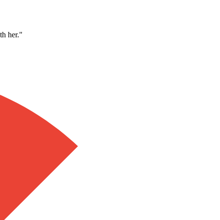
th her.
"