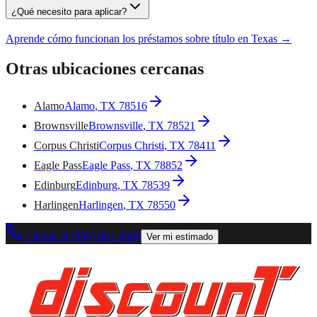
¿Qué necesito para aplicar?
Aprende cómo funcionan los préstamos sobre título en Texas →
Otras ubicaciones cercanas
Alamo
Alamo
, TX
78516
Brownsville
Brownsville
, TX
78521
Corpus Christi
Corpus Christi
, TX
78411
Eagle Pass
Eagle Pass
, TX
78852
Edinburg
Edinburg
, TX
78539
Harlingen
Harlingen
, TX
78550
Llamar al (956) 961-4580
Ver mi estimado