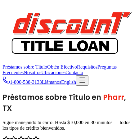
Préstamos sobre Título
Obtén Efectivo
Requisitos
Preguntas
Frecuentes
Nosotros
Ubicaciones
Contacto
1-800-538-3133
Llámanos
English
Préstamos sobre Título en
Pharr
,
TX
Sigue manejando tu carro. Hasta $10,000 en 30 minutos — todos
los tipos de crédito bienvenidos.