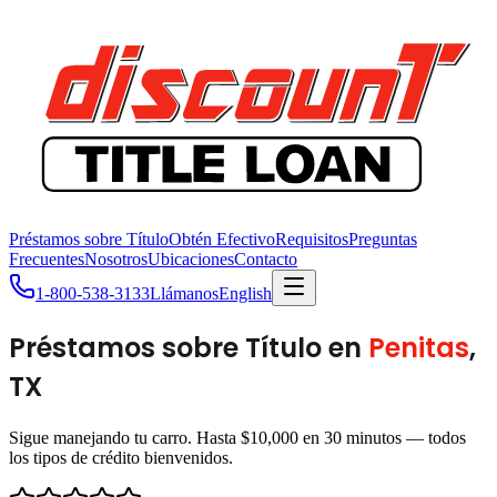
Préstamos sobre Título
Obtén Efectivo
Requisitos
Preguntas
Frecuentes
Nosotros
Ubicaciones
Contacto
1-800-538-3133
Llámanos
English
Préstamos sobre Título en
Penitas
,
TX
Sigue manejando tu carro. Hasta $10,000 en 30 minutos — todos
los tipos de crédito bienvenidos.