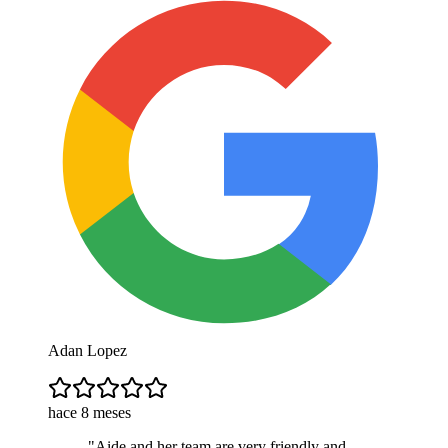
Adan Lopez
hace 8 meses
"
Aide and her team are very friendly and