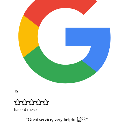
JS
hace 4 meses
"
Great service, very helpful🙌🏻
"