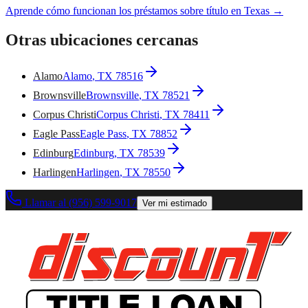
Aprende cómo funcionan los préstamos sobre título en Texas →
Otras ubicaciones cercanas
Alamo
Alamo
, TX
78516
Brownsville
Brownsville
, TX
78521
Corpus Christi
Corpus Christi
, TX
78411
Eagle Pass
Eagle Pass
, TX
78852
Edinburg
Edinburg
, TX
78539
Harlingen
Harlingen
, TX
78550
Llamar al (956) 599-9017
Ver mi estimado