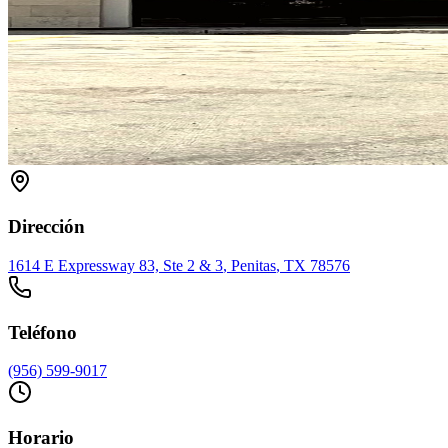
Dirección
1614 E Expressway 83, Ste 2 & 3
,
Penitas
, TX
78576
Teléfono
(956) 599-9017
Horario