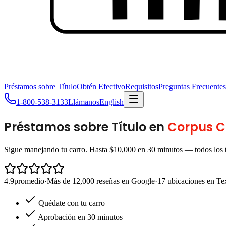
Préstamos sobre Título
Obtén Efectivo
Requisitos
Preguntas Frecuentes
1-800-538-3133
Llámanos
English
Préstamos sobre Título en
Corpus Ch
Sigue manejando tu carro. Hasta $10,000 en 30 minutos — todos los t
4.9
promedio
·
Más de 12,000 reseñas en Google
·
17 ubicaciones en Te
Quédate con tu carro
Aprobación en 30 minutos