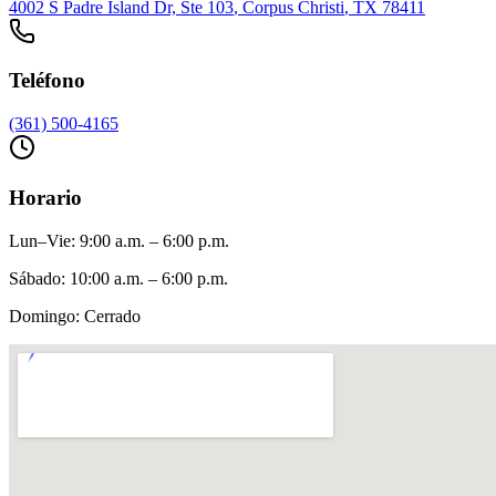
4002 S Padre Island Dr, Ste 103
,
Corpus Christi
, TX
78411
Teléfono
(361) 500-4165
Horario
Lun–Vie
:
9:00 a.m. – 6:00 p.m.
Sábado
:
10:00 a.m. – 6:00 p.m.
Domingo
:
Cerrado