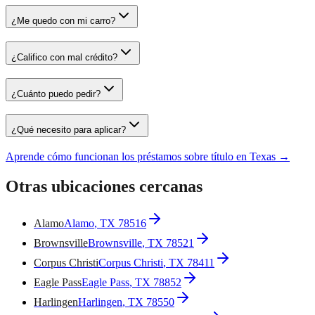
¿Me quedo con mi carro?
¿Califico con mal crédito?
¿Cuánto puedo pedir?
¿Qué necesito para aplicar?
Aprende cómo funcionan los préstamos sobre título en Texas →
Otras ubicaciones cercanas
Alamo
Alamo
, TX
78516
Brownsville
Brownsville
, TX
78521
Corpus Christi
Corpus Christi
, TX
78411
Eagle Pass
Eagle Pass
, TX
78852
Harlingen
Harlingen
, TX
78550