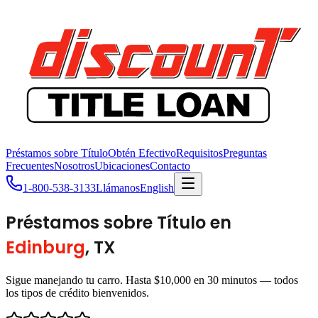
Préstamos sobre Título
Obtén Efectivo
Requisitos
Preguntas
Frecuentes
Nosotros
Ubicaciones
Contacto
1-800-538-3133
Llámanos
English
Préstamos sobre Título en
Edinburg
, TX
Sigue manejando tu carro. Hasta $10,000 en 30 minutos — todos
los tipos de crédito bienvenidos.