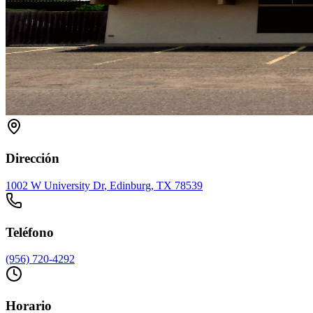
Dirección
1002 W University Dr
,
Edinburg
, TX
78539
Teléfono
(956) 720-4292
Horario