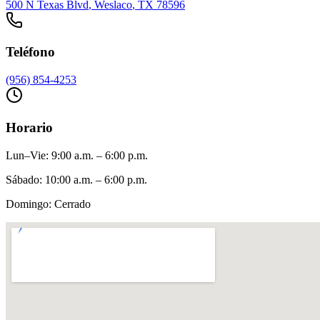
500 N Texas Blvd
,
Weslaco
, TX
78596
Teléfono
(956) 854-4253
Horario
Lun–Vie
:
9:00 a.m. – 6:00 p.m.
Sábado
:
10:00 a.m. – 6:00 p.m.
Domingo
:
Cerrado