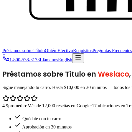
Préstamos sobre Título
Obtén Efectivo
Requisitos
Preguntas Frecuentes
1-800-538-3133
Llámanos
English
Préstamos sobre Título en
Weslaco
Sigue manejando tu carro. Hasta $10,000 en 30 minutos — todos los t
4.9
promedio
·
Más de 12,000 reseñas en Google
·
17 ubicaciones en Te
Quédate con tu carro
Aprobación en 30 minutos