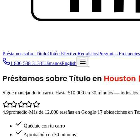
Préstamos sobre Título
Obtén Efectivo
Requisitos
Preguntas Frecuentes
1-800-538-3133
Llámanos
English
Préstamos sobre Título en
Houston (
Sigue manejando tu carro. Hasta $10,000 en 30 minutos — todos los t
4.9
promedio
·
Más de 12,000 reseñas en Google
·
17 ubicaciones en Te
Quédate con tu carro
Aprobación en 30 minutos