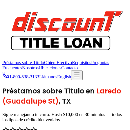
Préstamos sobre Título
Obtén Efectivo
Requisitos
Preguntas
Frecuentes
Nosotros
Ubicaciones
Contacto
1-800-538-3133
Llámanos
English
Préstamos sobre Título en
Laredo
(Guadalupe St)
, TX
Sigue manejando tu carro. Hasta $10,000 en 30 minutos — todos
los tipos de crédito bienvenidos.