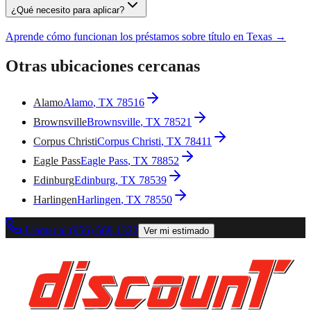
¿Qué necesito para aplicar?
Aprende cómo funcionan los préstamos sobre título en Texas →
Otras ubicaciones cercanas
Alamo
Alamo
, TX
78516
Brownsville
Brownsville
, TX
78521
Corpus Christi
Corpus Christi
, TX
78411
Eagle Pass
Eagle Pass
, TX
78852
Edinburg
Edinburg
, TX
78539
Harlingen
Harlingen
, TX
78550
Llamar al (956) 568-1322
Ver mi estimado