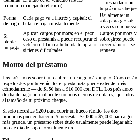
— respaldado por
requerida
manejando el carro)
tu próximo cheque
Usualmente un
Forma
Cada pago va a interés y capital; el
solo pago global;
de pago
balance baja constantemente
a veces se renueva
Aplican cargos por mora; en el peor
Cargos por mora y
Si
caso el prestamista puede recuperar el
sobregiros; puede
pierdes
vehículo. Llama a tu tienda temprano
crecer rápido si se
un pago
si tienes dificultades.
renueva
Monto del préstamo
Los préstamos sobre título cubren un rango más amplio. Como están
respaldados por tu vehículo, el prestamista puede extender más
cómodamente — de $150 hasta $10,000 con DTL. Los préstamos
de día de pago normalmente son unos cientos de dólares, ajustados
al tamaño de tu próximo cheque.
Si solo necesitas $200 para cubrir un hueco rápido, los dos
productos pueden hacerlo. Si necesitas $2,000 o $5,000 para algo
más grande, un préstamo sobre título usualmente puede llegar ahí;
uno de día de pago normalmente no.