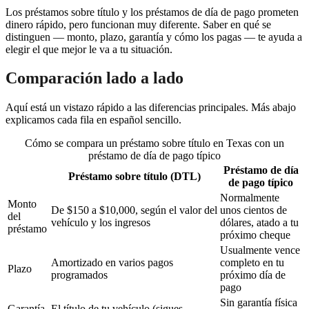
Los préstamos sobre título y los préstamos de día de pago prometen
dinero rápido, pero funcionan muy diferente. Saber en qué se
distinguen — monto, plazo, garantía y cómo los pagas — te ayuda a
elegir el que mejor le va a tu situación.
Comparación lado a lado
Aquí está un vistazo rápido a las diferencias principales. Más abajo
explicamos cada fila en español sencillo.
Cómo se compara un préstamo sobre título en Texas con un
préstamo de día de pago típico
Préstamo de día
Préstamo sobre título (DTL)
de pago típico
Normalmente
Monto
De $150 a $10,000, según el valor del
unos cientos de
del
vehículo y los ingresos
dólares, atado a tu
préstamo
próximo cheque
Usualmente vence
Amortizado en varios pagos
completo en tu
Plazo
programados
próximo día de
pago
Sin garantía física
Garantía
El título de tu vehículo (sigues