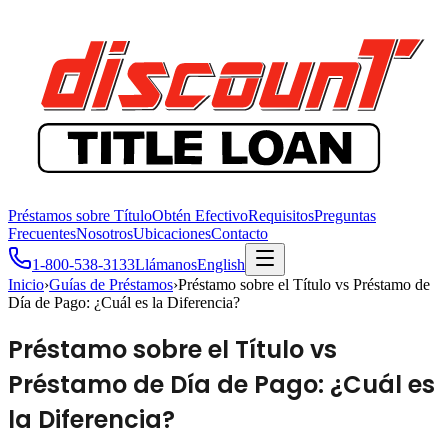
Préstamos sobre Título
Obtén Efectivo
Requisitos
Preguntas
Frecuentes
Nosotros
Ubicaciones
Contacto
1-800-538-3133
Llámanos
English
Inicio
›
Guías de Préstamos
›
Préstamo sobre el Título vs Préstamo de
Día de Pago: ¿Cuál es la Diferencia?
Préstamo sobre el Título vs
Préstamo de Día de Pago: ¿Cuál es
la Diferencia?