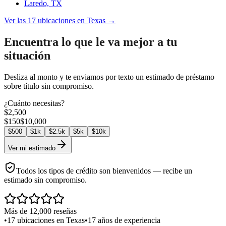
Laredo, TX
Ver las 17 ubicaciones en Texas →
Encuentra lo que le va mejor a tu
situación
Desliza al monto y te enviamos por texto un estimado de préstamo
sobre título sin compromiso.
¿Cuánto necesitas?
$
2,500
$
150
$
10,000
$
500
$
1k
$
2.5k
$
5k
$
10k
Ver mi estimado
Todos los tipos de crédito son bienvenidos — recibe un
estimado sin compromiso.
Más de 12,000 reseñas
•
17 ubicaciones en Texas
•
17 años de experiencia